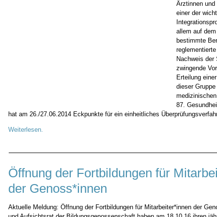
Ärztinnen und 
einer der wich
Integrationspr
allem auf dem 
bestimmte Ber
reglementierte 
Nachweis der 
zwingende Vor
Erteilung eine
dieser Gruppe 
medizinischen 
87. Gesundhei
hat am 26./27.06.2014 Eckpunkte für ein einheitliches Überprüfungsverfa
Weiterlesen.
Öffnung der Fortbildungen für Mitarbe
der Genoss*innen
Aktuelle Meldung: Öffnung der Fortbildungen für Mitarbeiter*innen der Ge
und Aufsichtsrat der Bildungsgenossenschaft haben am 18.10.16 ihren jäh