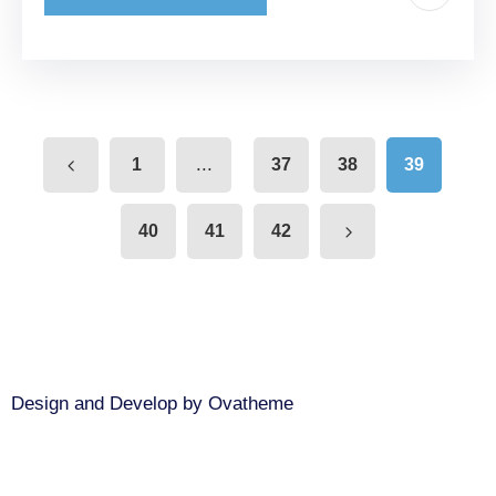
...
1
37
38
39
40
41
42
Design and Develop by Ovatheme