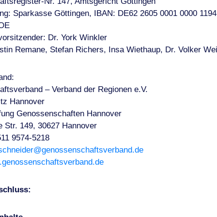
tsregister-Nr. 147, Amtsgericht Göttingen
ng: Sparkasse Göttingen, IBAN: DE62 2605 0001 0000 1194
OE
vorsitzender: Dr. York Winkler
stin Remane, Stefan Richers, Insa Wiethaup, Dr. Volker We
and:
ftsverband – Verband der Regionen e.V.
itz Hannover
üfung Genossenschaften Hannover
 Str. 149, 30627 Hannover
511 9574-5218
.schneider@genossenschaftsverband.de
genossenschaftsverband.de
schluss: