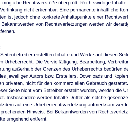
f mögliche Rechtsverstöße überprüft. Rechtswidrige Inhalt
 Verlinkung nicht erkennbar. Eine permanente inhaltliche Kont
iten ist jedoch ohne konkrete Anhaltspunkte einer Rechtsver
 Bekanntwerden von Rechtsverletzungen werden wir derartig
fernen.
t
 Seitenbetreiber erstellten Inhalte und Werke auf diesen Seit
 Urheberrecht. Die Vervielfältigung, Bearbeitung, Verbreitu
rtung außerhalb der Grenzen des Urheberrechts bedürfen der
s jeweiligen Autors bzw. Erstellers. Downloads und Kopien
den privaten, nicht für den kommerziellen Gebrauch gestattet
ieser Seite nicht vom Betreiber erstellt wurden, werden die 
tet. Insbesondere werden Inhalte Dritter als solche gekennze
rotzdem auf eine Urheberrechtsverletzung aufmerksam werden
sprechenden Hinweis. Bei Bekanntwerden von Rechtsverlet
alte umgehend entfernt.