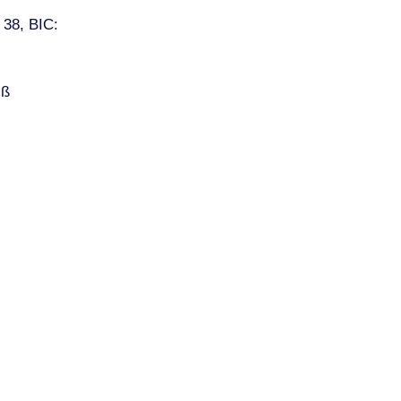
 38, BIC:
iß