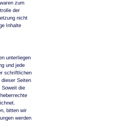
e waren zum
rolle der
letzung nicht
e Inhalte
en unterliegen
ng und jede
 schriftlichen
 dieser Seiten
. Soweit die
Urheberrechte
ichnet.
, bitten wir
zungen werden