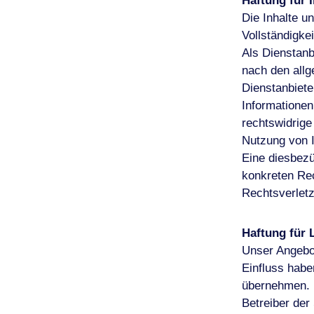
Haftung für 
Die Inhalte un
Vollständigke
Als Dienstanb
nach den allg
Dienstanbiete
Informatione
rechtswidrige
Nutzung von I
Eine diesbezü
konkreten Re
Rechtsverletz
Haftung für 
Unser Angebot
Einfluss habe
übernehmen. Fü
Betreiber der