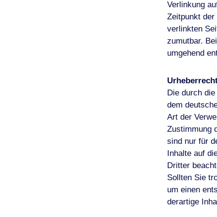
Verlinkung au
Zeitpunkt der
verlinkten Se
zumutbar. Bei
umgehend ent
Urheberrech
Die durch die
dem deutschen
Art der Verwe
Zustimmung de
sind nur für 
Inhalte auf d
Dritter beach
Sollten Sie t
um einen ent
derartige Inh