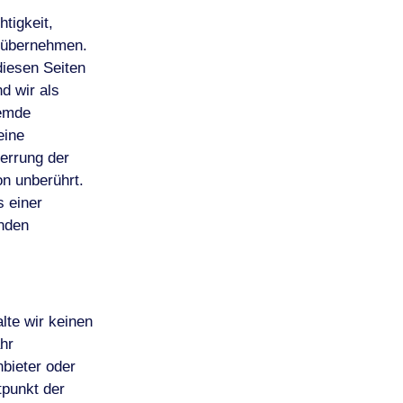
htigkeit,
r übernehmen.
diesen Seiten
d wir als
remde
eine
perrung der
n unberührt.
s einer
enden
lte wir keinen
hr
nbieter oder
tpunkt der