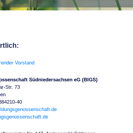
tlich:
render Vorstand
ossenschaft Südniedersachsen eG (BIGS)
r-Str. 73
gen
 384210-40
ildungsgenossenschaft.de
ungsgenossenschaft.de