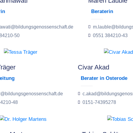
Rahmawati
Maren Lauble
rin
Beraterin
awati@bildungsgenossenschaft.de
m.lauble@bildung
84210-50
0551 384210-43
räger
Civar Akad
leitung
Berater in Osterode
er@bildungsgenossenschaft.de
c.akad@bildungsgenoss
84210-48
0151-74395278