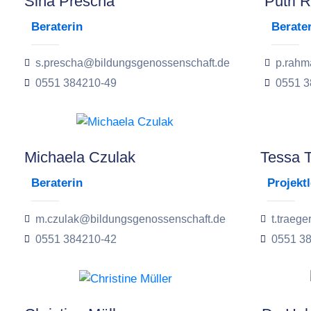
Sina Prescha
Putri 
Beraterin
Berate
s.prescha@bildungsgenossenschaft.de
p.rahm
0551 384210-49
0551 3
Michaela Czulak
Tessa T
Beraterin
Projekt
m.czulak@bildungsgenossenschaft.de
t.traeg
0551 384210-42
0551 3