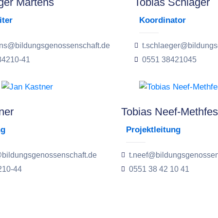
ger Martens
Tobias Schläger
iter
Koordinator
ens@bildungsgenossenschaft.de
t.schlaeger@bildung
84210-41
0551 38421045
ner
Tobias Neef-Methfes
ng
Projektleitung
@bildungsgenossenschaft.de
t.neef@bildungsgenossen
210-44
0551 38 42 10 41