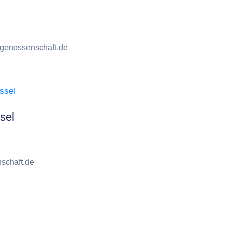
sgenossenschaft.de
sel
schaft.de